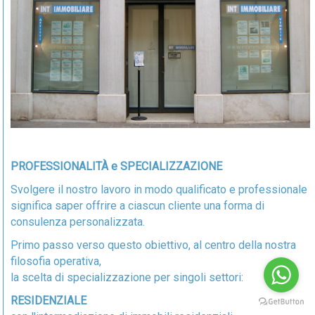
PROFESSIONALITÀ e SPECIALIZZAZIONE
Svolgere il nostro lavoro in modo qualificato e professionale
significa saper offrire a ciascun cliente una forma di
consulenza personalizzata.
Primo passo verso questo obiettivo, al centro della nostra
filosofia operativa,
la scelta di specializzazione per singoli settori:
RESIDENZIALE