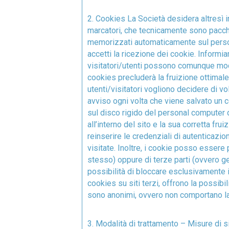
2. Cookies La Società desidera altresì 
marcatori, che tecnicamente sono pacche
memorizzati automaticamente sul person
accetti la ricezione dei cookie. Informi
visitatori/utenti possono comunque modi
cookies precluderà la fruizione ottimale
utenti/visitatori vogliono decidere di v
avviso ogni volta che viene salvato un c
sul disco rigido del personal computer d
all’interno del sito e la sua corretta fru
reinserire le credenziali di autenticazio
visitate. Inoltre, i cookie posso essere 
stesso) oppure di terze parti (ovvero gen
possibilità di bloccare esclusivamente i 
cookies su siti terzi, offrono la possib
sono anonimi, ovvero non comportano la reg
3. Modalità di trattamento – Misure di si