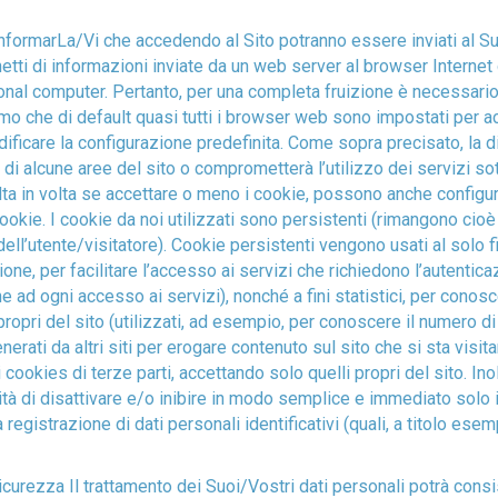
informarLa/Vi che accedendo al Sito potranno essere inviati al 
tti di informazioni inviate da un web server al browser Internet 
al computer. Pertanto, per una completa fruizione è necessario
amo che di default quasi tutti i browser web sono impostati per 
ficare la configurazione predefinita. Come sopra precisato, la di
 di alcune aree del sito o comprometterà l’utilizzo dei servizi sot
olta in volta se accettare o meno i cookie, possono anche configur
ookie. I cookie da noi utilizzati sono persistenti (rimangono cioè
ell’utente/visitatore). Cookie persistenti vengono usati al solo f
izione, per facilitare l’accesso ai servizi che richiedono l’autenti
ne ad ogni accesso ai servizi), nonché a fini statistici, per conos
propri del sito (utilizzati, ad esempio, per conoscere il numero di 
erati da altri siti per erogare contenuto sul sito che si sta visit
cookies di terze parti, accettando solo quelli propri del sito. In
ilità di disattivare e/o inibire in modo semplice e immediato solo
istrazione di dati personali identificativi (quali, a titolo esempli
curezza Il trattamento dei Suoi/Vostri dati personali potrà consist