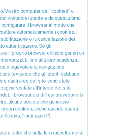
Suo/Vostro computer dei "cookies" o
del visitatore/utente e da quest’ultimo
 configurare il browser in modo che
accettare automaticamente i cookies. I
sabilitazione o la cancellazione dei
to autenticazione. Se gli
are il proprio browser affinché generi un
 memorizzati, fino alla loro scadenza,
ine di agevolare la navigazione
cazione (evitando che gli utenti debbano
cere quali aree del sito sono state
pagine visitate all’interno del sito
ando). I browser più diffusi prevedono la
oltre, alcune società che generano
 i propri cookies, anche quando questi
ficativo, l’indirizzo IP).
ere, oltre che nella loro raccolta, nella