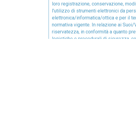
loro registrazione, conservazione, modif
l’utilizzo di strumenti elettronici da p
elettronica/informatica/ottica e per il t
normativa vigente. In relazione ai Suoi/V
riservatezza, in conformità a quanto pre
logistiche e procedurali di sicurezza, co
normativa vigente. Inoltre, le metodolog
trattamento da parte della Società.
4. Diritti dell’interessato Ai sensi dell’
o meno di dati personali che La/Vi rigua
del trattamento, come di seguito individua
applicata in caso di trattamento effettuat
trattamento e del/i Responsabile/i, non
Italia; indicazioni circa i soggetti o l
stessi in qualità di rappresentante design
l’integrazione dati che La/Vi riguardano;
compresi quelli di cui non è necessaria l