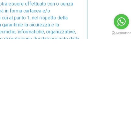
potrà essere effettuato con o senza
rrà in forma cartacea e/o
cui al punto 1, nel rispetto della
a garantirne la sicurezza e la
ecniche, informatiche, organizzative,
o di protezione dei dati previsto dalla
e sole persone incaricate del
o, di: a) ottenere conferma dell’esistenza
a cura del Titolare o del Responsabile
le modalità del trattamento, sulla logica
identificativi del Titolare del
straniero al trattamento dei dati in
che possono venire a conoscenza degli
nere: l’aggiornamento, la rettificazione o
i dati trattati in violazione di legge,
ati raccolti o successivamente trattati;