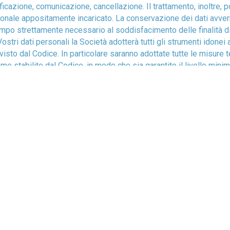
icazione, comunicazione, cancellazione. Il trattamento, inoltre, 
ersonale appositamente incaricato. La conservazione dei dati avve
empo strettamente necessario al soddisfacimento delle finalità di 
ostri dati personali la Società adotterà tutti gli strumenti idonei 
visto dal Codice. In particolare saranno adottate tutte le misure t
me stabilite dal Codice, in modo che sia garantito il livello minim
ie applicate garantiscono che l’accesso ai dati sia consentito all
articolo 7 e seguenti del Codice, Lei/Voi ha/avete diritto, tra l’altr
rdano e la loro comunicazione in forma intelligibile; b) ottenere, 
ti: indicazioni sull’origine dei dati personali, sulle finalità e sul
o con l’ausilio di strumenti elettronici; indicazione degli estremi 
ché, eventualmente, del rappresentante designato da un soggetto 
e categorie di soggetti a cui i dati possono essere comunicati o 
ato sul territorio dello stato, di responsabili o incaricati; c) otte
 la cancellazione, la trasformazione in forma anonima o il blocco de
a conservazione in relazione agli scopi per i quali i dati sono st